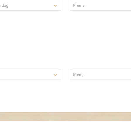
rdağı
Krema
ü
Krema