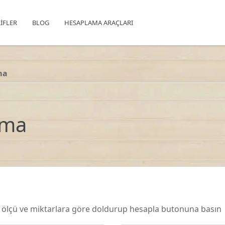
IFLER
BLOG
HESAPLAMA ARAÇLARI
ma
ema
ü
z ölçü ve miktarlara göre doldurup hesapla butonuna basın