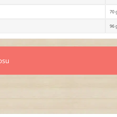
70 
96 
osu