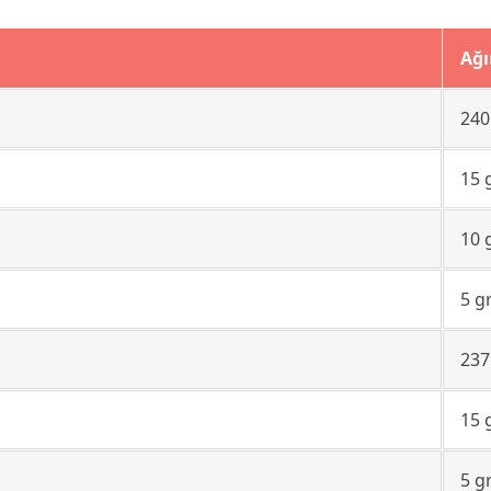
Ağı
240
15 
10 
5 g
237
15 
5 g