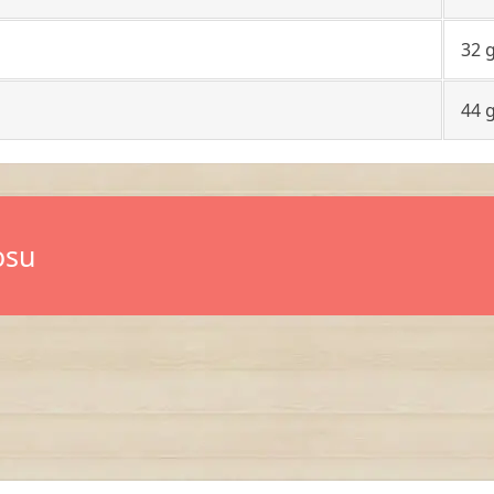
32 
44 
osu