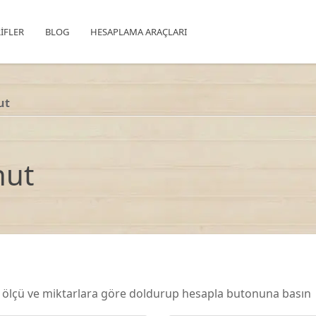
IFLER
BLOG
HESAPLAMA ARAÇLARI
ut
hut
ü
z ölçü ve miktarlara göre doldurup hesapla butonuna basın