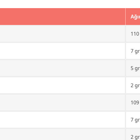
Ağı
110
7 g
5 g
2 g
109
7 g
2 g