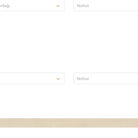
rdağı
Nohut
ü
Nohut